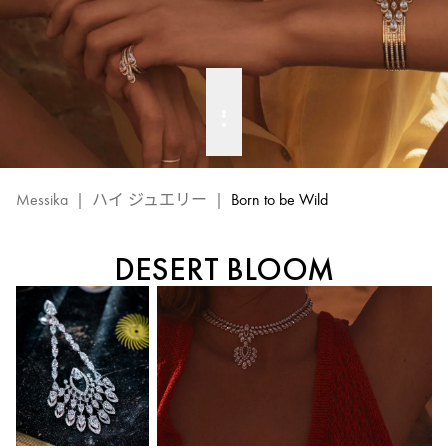
ー
ワ
イ
ル
ド』
ハ
イ
ジ
Messika
|
ハイ ジュエリー
|
Born to be Wild
ュ
エ
DESERT BLOOM
リ
ー
コ
レ
ク
シ
ョ
ン