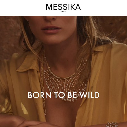
ゴ
ー
ル
ド
と
ダ
イ
ヤ
モ
ン
ド
の
『ボ
ー
BORN TO BE WILD
ン
ト
ゥ
ー
ビ