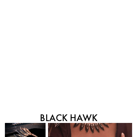
ハイジュエリー
COLLECTION-DESERT-
BLOOM-FULL-TITLE-LINE2
BLACK HAWK