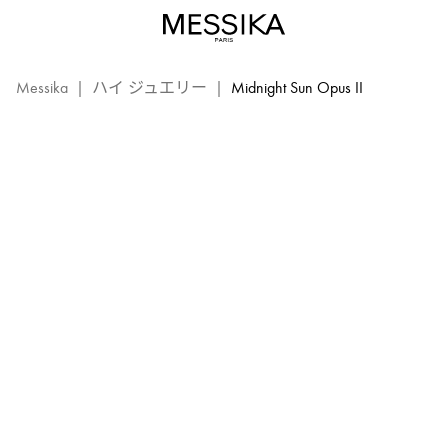
《ミ
ッ
MIDNIGHT SUN OPUS II
ド
ナ
Messika
|
ハイ ジュエリー
|
Midnight Sun Opus II
イ
ト
サ
ン》
第
2
章
–
メ
シ
カ
ハ
イ
ジ
ュ