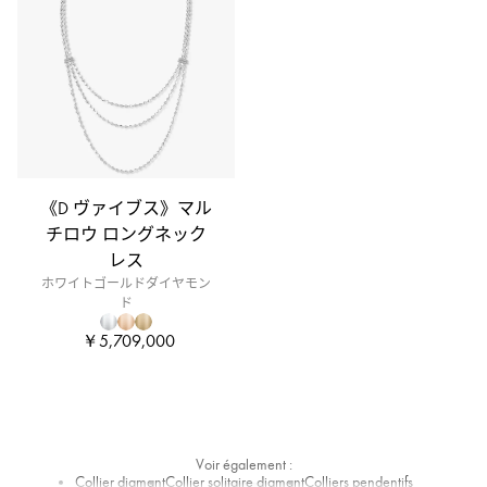
-
メ
シ
カ
ラ
グ
ジ
ュ
《D ヴァイブス》マル
ア
チロウ ロングネック
リ
レス
ー
ホワイトゴールドダイヤモン
ド
ジ
ュ
￥5,709,000
エ
リ
ー
Voir également :
Collier diamant
Collier solitaire diamant
Colliers pendentifs