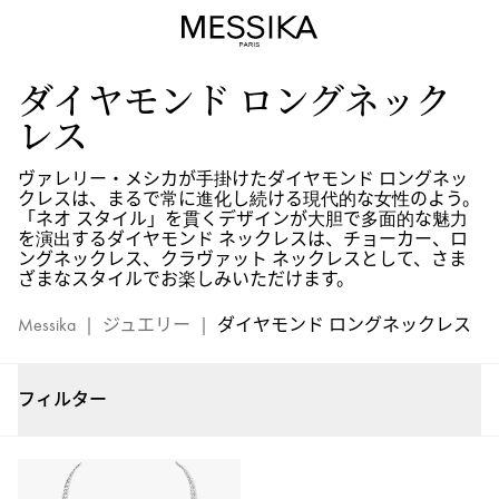
レ
デ
ィ
ダイヤモンド ロングネック
ー
ス
レス
ダ
イ
ヴァレリー・メシカが手掛けたダイヤモンド ロングネッ
クレスは、まるで常に進化し続ける現代的な女性のよう。
ヤ
「ネオ スタイル」を貫くデザインが大胆で多面的な魅力
モ
を演出するダイヤモンド ネックレスは、チョーカー、ロ
ン
ングネックレス、クラヴァット ネックレスとして、さま
ざまなスタイルでお楽しみいただけます。
ド
ロ
Messika
|
ジュエリー
|
ダイヤモンド ロングネックレス
ン
グ
ネ
フィルター
ッ
ク
レ
ス