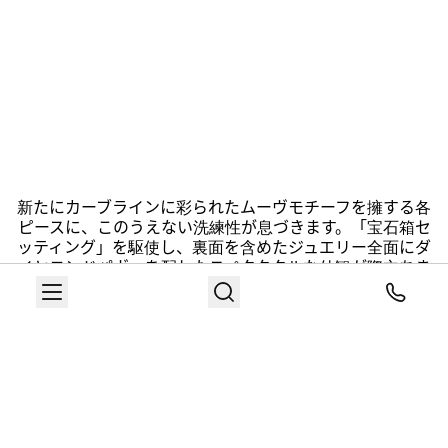
新たにカーブラインに彩られたムーヴモチーフを擁する各
ピースに、このうえない洗練性が息づきます。「宝石箱セ
ッティング」を駆使し、裏面を含めたジュエリー全面にダ
イヤモンドパヴェを配したスペクタクルな外観が際立ちま
す。この独自のセッティングによって、ジュエリー表面が
輝きで覆われ、圧倒的な光の反射が実現されます。 「こ
のジュエリーセットには、メゾンの20年間にわたる情
熱、ヒストリー、斬新性が凝縮されています。私自身のビ
ジョンである「自由で、生彩感にあふれた、心揺さぶる」
ダイヤモンドが体現されています」。—メゾン創立者・ア
ーティスティックディレクター ヴァレリー・メシカ