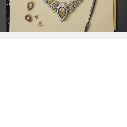
{{
Discover
}}