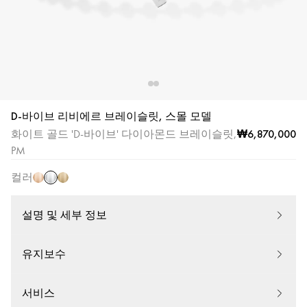
|
메
시
카
12350-
WG
D-바이브 리비에르 브레이슬릿, 스몰 모델
화
핑
옐
₩6,870,000
화이트 골드 'D-바이브' 다이아몬드 브레이슬릿,
이
크
로
PM
트
골
우
골
컬러
드
골
드
드
설명 및 세부 정보
유지보수
서비스