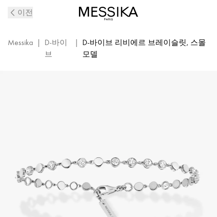
화
이전
이
트
골
Messika
|
D-바이
|
D-바이브 리비에르 브레이슬릿, 스몰
드
브
모델
D-
바
이
브
다
이
아
몬
드
브
레
이
슬
릿