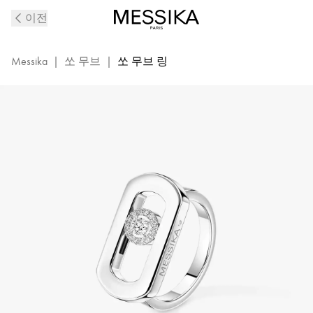
화
이전
이
트
골
Messika
|
쏘 무브
|
쏘 무브 링
드
쏘
무
브
다
이
아
몬
드
링
|
메
시
카
12936-