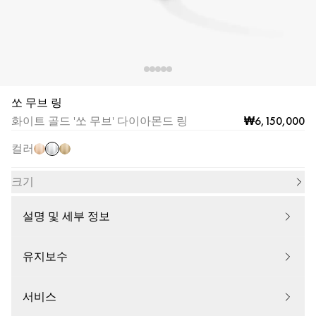
WG
쏘 무브 링
화
핑
옐
₩6,150,000
화이트 골드 '쏘 무브' 다이아몬드 링
이
크
로
트
컬러
골
우
골
드
골
드
크기
드
설명 및 세부 정보
유지보수
서비스