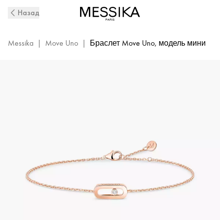
Move
Назад
Uno
Diamond
Bracelet
Messika
|
Move Uno
|
Браслет Move Uno, модель мини
in
Pink
Gold
|
Messika
12074-
PG