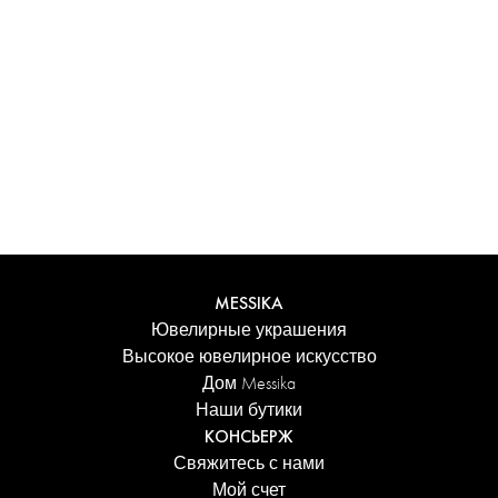
Испытайте уникальные ощущения с
персонализированным футляром Messika. Каждое
изделие, заказанное онлайн, аккуратно представлено в
сияющем футляре, защищенном элегантной коробкой,
и сопровождается фирменным пакетом Дома.
Добавьте персональное сообщение к заказу для еще
более трогательного акцента.
ПОДРОБНЕЕ
MESSIKA
Ювелирные украшения
Высокое ювелирное искусство
Дом Messika
Наши бутики
КОНСЬЕРЖ
Свяжитесь с нами
Мой счет