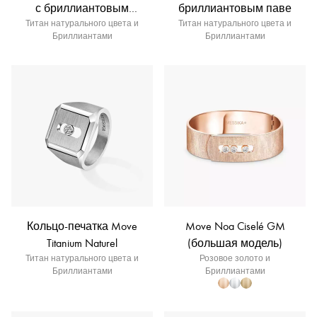
с бриллиантовым
бриллиантовым паве
Титан натурального цвета и
паве
Титан натурального цвета и
Бриллиантами
Бриллиантами
Кольцо-печатка Move
Move Noa Ciselé GM
Titanium Naturel
(большая модель)
Титан натурального цвета и
Розовое золото и
Бриллиантами
Бриллиантами