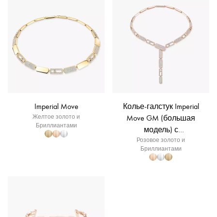
Imperial Move
Колье-галстук Imperial
Желтое золото и
Move GM (большая
Бриллиантами
модель) с
бриллиантовым паве
Розовое золото и
Бриллиантами