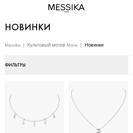
Новинки
Move
-
НОВИНКИ
Украшения
с
бриллиантами
Messika
|
Культовый мотив Move
|
Новинки
Messika
ФИЛЬТРЫ