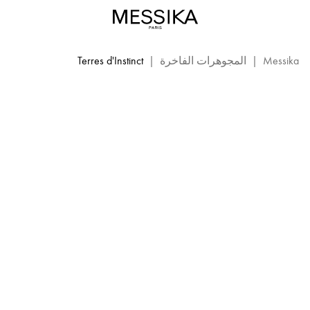
Terres
d’Instinct
TERRES D'INSTINCT
مجوهرات
ميسيكا
Messika
|
المجوهرات الفاخرة
|
Terres d'Instinct
الراقية