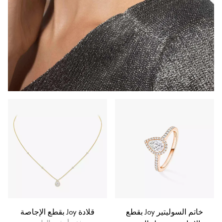
خاتم السوليتير Joy بقطع
قلادة Joy بقطع الإجاصة