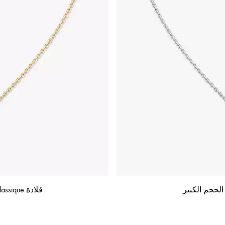
قلادة Move Classique المنحوتة بالإزميل، موديل الحجم الكبير