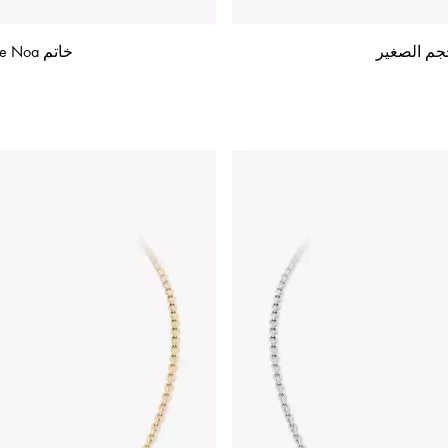
خاتم Move Noa المنحوت بالإزميل، موديل الحجم الصغير