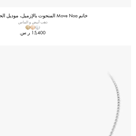
خاتم Move Noa المنحوت بالإزميل، موديل الحجم الصغير
ذهب أبيض و الماس