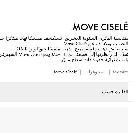
مجموعة
المجوهرات
الراقية
MOVE CISELÉ
Move
Ciselé
بمناسبة الذكرى السنوية العشرين، تستكشف ميسيكا نهجًا مبتكرًا جديد
-
التصميم وتكشف عن Move Ciselé.
مجوهرات
تقنية نقش ذهب دقيقة، تمنح الذهب ملمسًا حيويًا وبريقًا لافتًا.
ميسيكا
تجدّد الدار نظرتها إلى قطعتي 
بلمسة نهائية جديدة ذات سطح مميّز.
الفاخرة
Messika
|
المجوهرات
|
Move Ciselé
الفلترة حسب