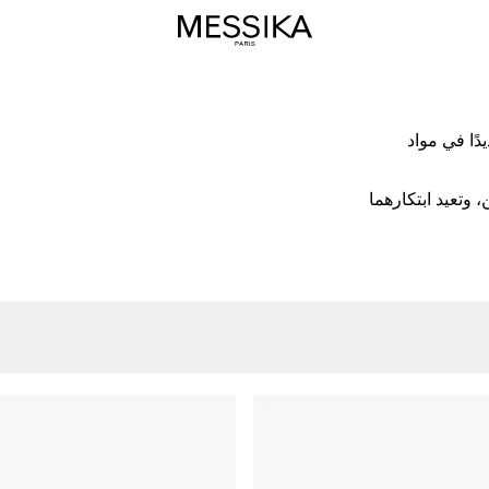
ًا في مواد
Move Noa وMove Classique الشهيرتين، وتعيد ابتكارهما