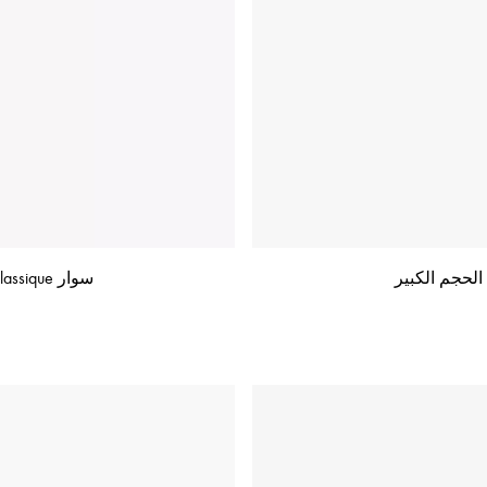
سوار Move Classique المنحوت بالإزميل، موديل الحجم الكبير