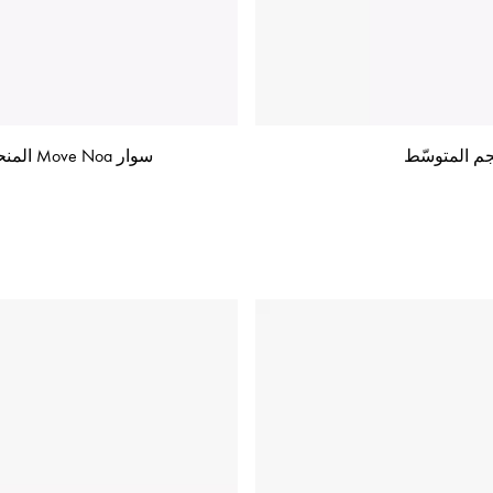
سوار Move Noa المنحوت بالإزميل والمرصوف جزئيًا، موديل الحجم المتوسّط