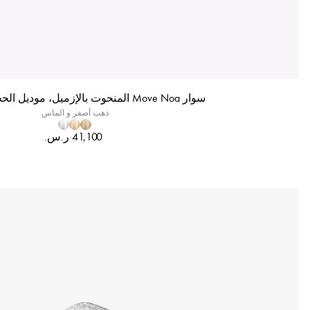
سوار Move Noa المنحوت بالإزميل، موديل الحجم المتوسّط
ذهب أصفر و الماس