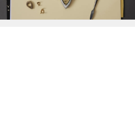
{{
Discover
}}