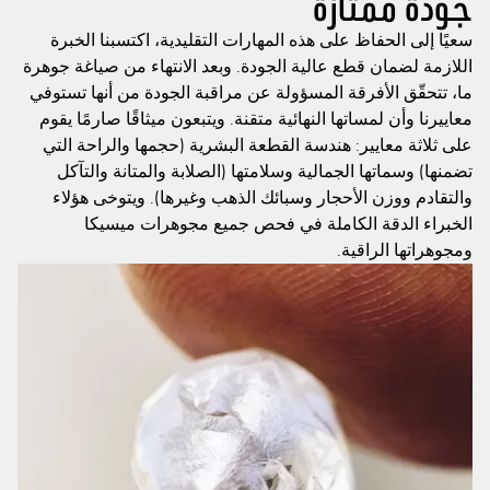
جودة ممتازة
سعيًا إلى الحفاظ على هذه المهارات التقليدية، اكتسبنا الخبرة
اللازمة لضمان قطع عالية الجودة. وبعد الانتهاء من صياغة جوهرة
ما، تتحقّق الأفرقة المسؤولة عن مراقبة الجودة من أنها تستوفي
معاييرنا وأن لمساتها النهائية متقنة. ويتبعون ميثاقًا صارمًا يقوم
على ثلاثة معايير: هندسة القطعة البشرية (حجمها والراحة التي
تضمنها) وسماتها الجمالية وسلامتها (الصلابة والمتانة والتآكل
والتقادم ووزن الأحجار وسبائك الذهب وغيرها). ويتوخى هؤلاء
الخبراء الدقة الكاملة في فحص جميع مجوهرات ميسيكا
ومجوهراتها الراقية.