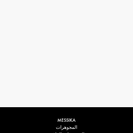
33 1 78 42 12 32
conciergerie@messikagroup.com
MESSIKA
المجوهرات