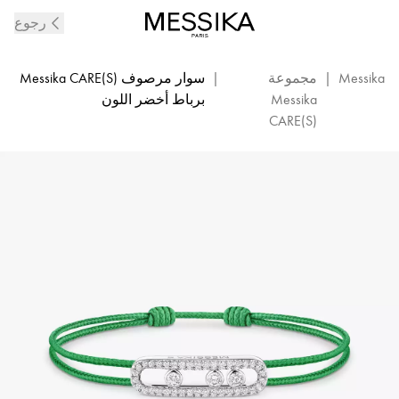
سوار
رجوع
مرصوف
MESSIKA
CARE(s)
Messika
|
مجموعة
|
سوار مرصوف Messika CARE(S)
برباط
Messika
برباط أخضر اللون
أخضر
CARE(S)
اللون
من
الذهب
الأبيض
المرصع
بالماس
|
ميسيكا
ذهب
أبيض-14641