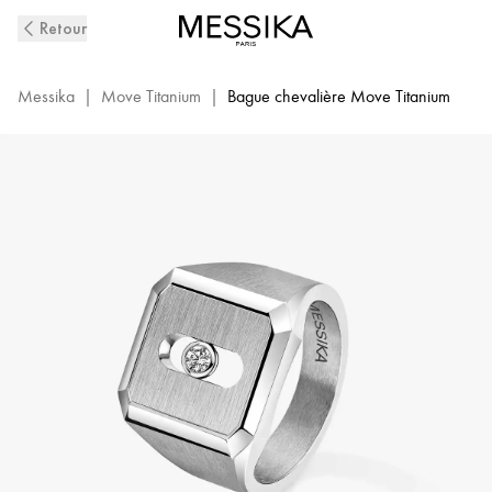
Bague
Retour
Chevalière
Diamant
et
Messika
|
Move Titanium
|
Bague chevalière Move Titanium
Titane
Naturel
Move
Titanium
|
Messika
13771-
TN