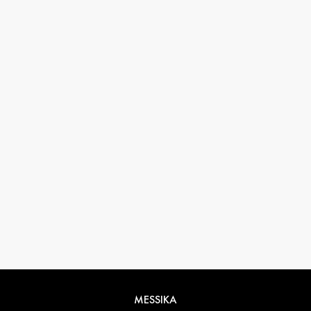
33 1 78 42 12 32
conciergerie@messikagroup.com
Conditions de retours
MESSIKA