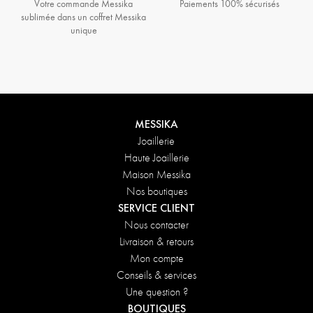
Votre commande Messika
Paiements 100% sécurisés
sublimée dans un coffret Messika
unique
MESSIKA
Joaillerie
Haute Joaillerie
Maison Messika
Nos boutiques
SERVICE CLIENT
Nous contacter
Livraison & retours
Mon compte
Conseils & services
Une question ?
BOUTIQUES