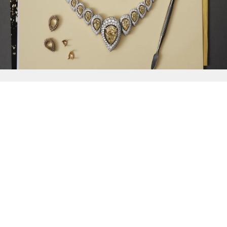
{{
Discover
}}