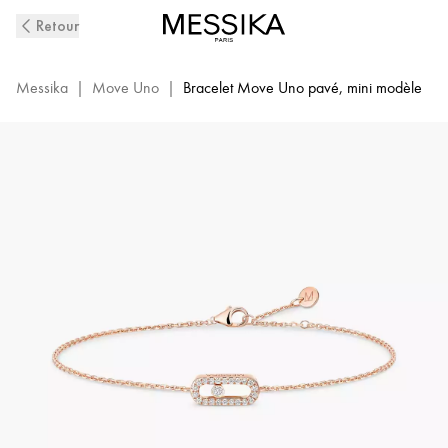
Bracelet
Retour
Pavé
Diamant
en
Messika
|
Move Uno
|
Bracelet Move Uno pavé, mini modèle
Or
Rose
Move
Uno
|
Messika
12075-
PG