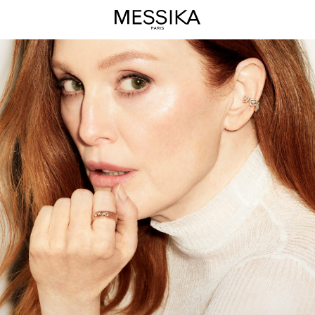
Collection
de
Haute
Joaillerie
Move
-
Bijoux
de
Luxe
Messika