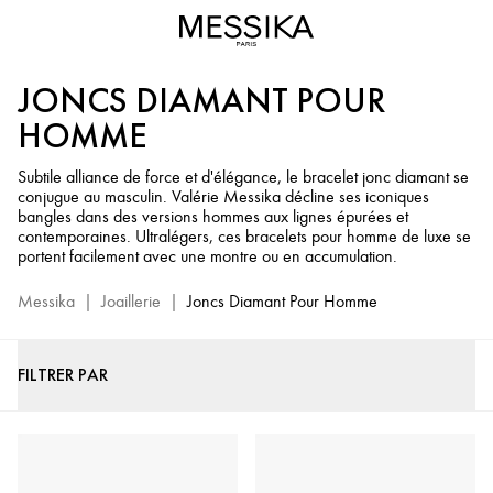
Bracelets
Joncs
Diamant
JONCS DIAMANT POUR
Homme
-
HOMME
Bijoux
Luxe
Subtile alliance de force et d'élégance, le bracelet jonc diamant se
conjugue au masculin. Valérie Messika décline ses iconiques
Homme
bangles dans des versions hommes aux lignes épurées et
Messika
contemporaines. Ultralégers, ces bracelets pour homme de luxe se
portent facilement avec une montre ou en accumulation.
Messika
|
Joaillerie
|
Joncs Diamant Pour Homme
FILTRER PAR