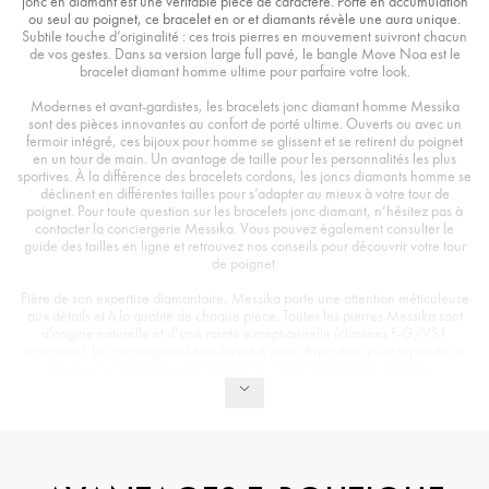
jonc en diamant est une véritable pièce de caractère. Porté en accumulation
ou seul au poignet, ce bracelet en or et diamants révèle une aura unique.
Subtile touche d’originalité : ces trois pierres en mouvement suivront chacun
de vos gestes. Dans sa version large full pavé, le bangle Move Noa est le
bracelet diamant homme ultime pour parfaire votre look.
Modernes et avant-gardistes, les bracelets jonc diamant homme Messika
sont des pièces innovantes au confort de porté ultime. Ouverts ou avec un
fermoir intégré, ces bijoux pour homme se glissent et se retirent du poignet
en un tour de main. Un avantage de taille pour les personnalités les plus
sportives. À la différence des bracelets cordons, les joncs diamants homme se
déclinent en différentes tailles pour s’adapter au mieux à votre tour de
poignet. Pour toute question sur les bracelets jonc diamant, n’hésitez pas à
contacter la conciergerie Messika. Vous pouvez également consulter le
guide des tailles en ligne et retrouvez nos conseils pour découvrir votre tour
de poignet.
Fière de son expertise diamantaire, Messika porte une attention méticuleuse
aux détails et à la qualité de chaque pièce. Toutes les pierres Messika sont
d’origine naturelle et d’une rareté exceptionnelle (classées F-G/VS1
minimum). La conciergerie Messika est à votre disposition pour répondre à
toutes vos demandes concernant ces joncs diamant pour homme.