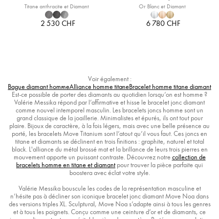
Titane anthracite et Diamant
Or Blanc et Diamant
2 530 CHF
6 780 CHF
Voir également :
Bague diamant homme
Alliance homme titane
Bracelet homme titane diamant
Est-ce possible de porter des diamants au quotidien lorsqu’on est homme ?
Valérie Messika répond par l’affirmative et hisse le bracelet jonc diamant
comme nouvel intemporel masculin. Les bracelets joncs homme sont un
grand classique de la joaillerie. Minimalistes et épurés, ils ont tout pour
plaire. Bijoux de caractère, à la fois légers, mais avec une belle présence au
porté, les bracelets Move Titanium sont l’atout qu’il vous faut. Ces joncs en
titane et diamants se déclinent en trois finitions : graphite, naturel et total
black. L'alliance du métal brossé mat et la brillance de leurs trois pierres en
mouvement apporte un puissant contraste. Découvrez notre
collection de
bracelets homme en titane et diamant
pour trouver la pièce parfaite qui
boostera avec éclat votre style.
Valérie Messika bouscule les codes de la représentation masculine et
n’hésite pas à décliner son iconique bracelet jonc diamant Move Noa dans
des versions triples XL. Sculptural, Move Noa s’adapte ainsi à tous les genres
et à tous les poignets. Conçu comme une ceinture d’or et de diamants, ce