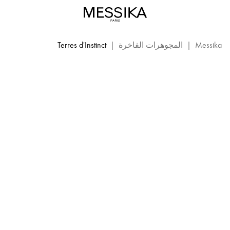
Terres
d’Instinct
TERRES D'INSTINCT
مجوهرات
ميسيكا
Messika
|
المجوهرات الفاخرة
|
Terres d'Instinct
الراقية