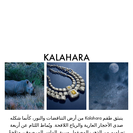
KALAHARA
ينبثق طقم Kalahara من أرض التناقضات والنور، كأنما شكله
صدى الأحجار العارية والرياح اللافحة. ويُماط اللثام عن أربعة
تصاميم من الذهب المصقول وبريق الماس المرصوف، متوَّجةً