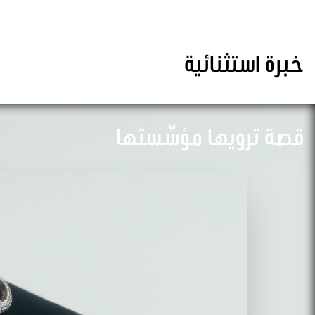
خبرة استثنائية
قصة ترويها مؤسِّستها