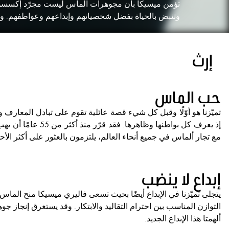
تؤمن ميسيكا بأن مجوهرات الماس ليست مجرّد إكسسوارا
وتنبض بالحياة بفضل شخصياتهم وإبداعهم وعواطفهم. وتت
إرث
حب الماس
تميّزنا هو أوّلًا وقبل كل شيء قصة عائلية تقوم على تبادل المعار
إذ يعرف كل بواطن
مع تجار ألماس في جميع أنحاء العالم، يلتزمون بالعثور على أكثر الأحجا
إبداع لا ينضب
يتجلى تميّزنا في الإبداع أيضًا بحيث تسعى فاليري ميسيكا منح الماس
التوازن المناسب بين احترام التقاليد والابتكار. وقد يستغرق إنجاز جوه
ألهمتا هذا الإبداع الجديد.