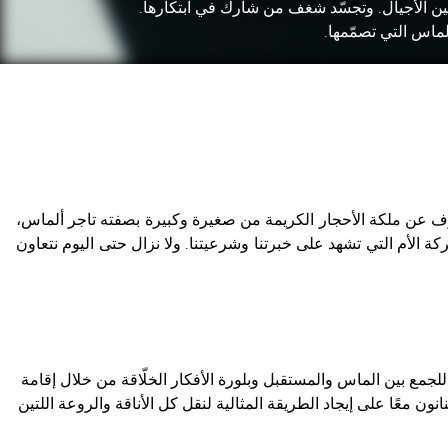
ن الأجيال. وتجسّد شغف من شارك في ابتكارها.
ماس التي تصمّمها.
ارف عن ملكة الأحجار الكريمة من صغيرة وكبيرة بصفته تاجر ألماس،
يكا دايموندز. وهي الشركة الأم التي تشهد على خبرتنا وشرعيتنا. ولا نزال حتى اليوم نتعاون
للجمع بين الماس والمستقبل وبلورة الأفكار الخلّاقة من خلال إقامة
ون معًا على إيجاد الطريقة المثالية لنقل كل الأناقة والروعة اللتين