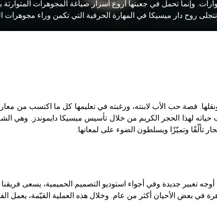
ت. وإنما تحمل في جعبتها أروع أسرار صياغة المجوهرات المتوارثة بي
جلى روح دار ميسيكا في المهارة الحرفية التي تكمن وراء مجوهرات ال
ف ونقلها. قصة حب الأب لابنته، ورغبته في تعليمها كل ما اكتسب من مع
ها وظاهرها. فقد قرّر منذ أكثر من 55 عامًا أن يهب حياته لهذا الحجر الكريم من خلال تأسيس ميس
ر تألّقًا وتميّزًا ويسلطون الضوء على لمعانها.
 أوجه تعبير جديدة وفي أجواء استوديو التصميم الحميمية، يسعى فريقنا 
رة في بعض الأحيان أكثر من عام. وخلال هذه العملية القيّمة، يعمل الفنان