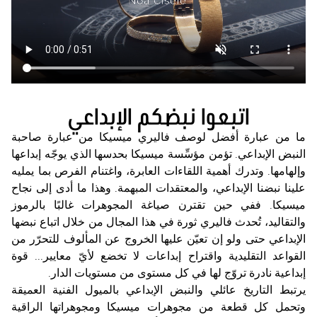
اتبعوا نبضكم الإبداعي
ما من عبارة أفضل لوصف فاليري ميسيكا من عبارة صاحبة
النبض الإبداعي. تؤمن مؤسِّسة ميسيكا بحدسها الذي يوجّه إبداعها
وإلهامها. وتدرك أهمية اللقاءات العابرة، واغتنام الفرص بما يمليه
علينا نبضنا الإبداعي، والمعتقدات المبهمة. وهذا ما أدى إلى نجاح
ميسيكا. ففي حين تقترن صياغة المجوهرات غالبًا بالرموز
والتقاليد، تُحدث فاليري ثورة في هذا المجال من خلال اتباع نبضها
الإبداعي حتى ولو إن تعيّن عليها الخروج عن المألوف للتحرّر من
القواعد التقليدية واقتراح إبداعات لا تخضع لأيّ معايير... قوة
إبداعية نادرة تروّج لها في كل مستوى من مستويات الدار.
يرتبط التاريخ عائلي والنبض الإبداعي بالميول الفنية العميقة
وتحمل كل قطعة من مجوهرات ميسيكا ومجوهراتها الراقية