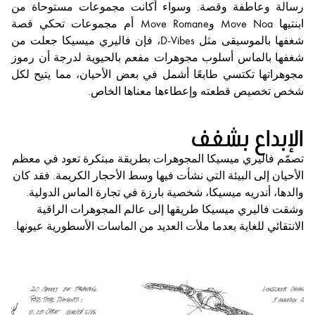
رسالة وعاطفة وقصة. وسواء أكانت مجموعات مستوحاة من
ابنتيها Move Noa وMove Romane أم مجموعات تحكي قصة
شغفها بالموسيقى مثل D-Vibes، فإن فاليري ميسيكا جعلت من
شغفها بالماس أسلوب مجوهرات مفعم بالحيوية لدرجة أن رموز
مجوهراتها تكتسي طابعًا أشمل في بعض الأحيان، مما يتيح لكل
شخص تخصيص قطعته وإعطاءها معناها الخاص.
الإبداع بشغف
تصمّم فاليري ميسيكا المجوهرات بطريقة مبتكرة تعود في معظم
الأحيان إلى البيئة التي نشأت فيها وسط الأحجار الكريمة. فقد كان
والدها، أندريه ميسيكا، شخصية بارزة في تجارة الماس الدولية.
وشقت فاليري ميسيكا طريقها إلى عالم المجوهرات الراقية
الانتقائي للغاية بعدما ملأت العديد من الماسات الأسطورية عيونها.