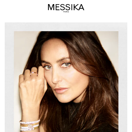
فاليري
ميسيكا
–
المؤسِّسة
والمديرة
الفنية
لدار
ميسيكا
للمجوهرات
والمجوهرات
الراقية
دار
ميسيكا،
مجوهرات
فاخرة،
مجوهرات
راقية،
قطع
مجوهرات