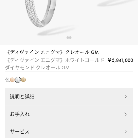
イ
ヤ
モ
ン
ド
ク
レ
《ディヴァイン エニグマ》クレオール GM
ホ
オ
ピ
イ
￥5,841,000
《ディヴァイン エニグマ》ホワイトゴールド
ワ
ー
ン
エ
ダイヤモンド クレオール GM
イ
ル
ク
ロ
ト
色
|
ゴ
ー
ゴ
メ
ー
ゴ
ー
シ
ル
ー
説明と詳細
ル
カ
ド
ル
ド
12514-
ド
お手入れ
WG
サービス