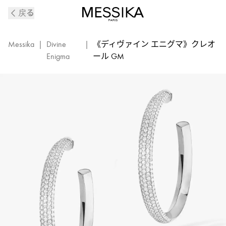
《デ
戻る
ィ
ヴ
ァ
Messika
|
Divine
|
《ディヴァイン エニグマ》クレオ
イ
Enigma
ール GM
ン
エ
ニ
グ
マ》
ホ
ワ
イ
ト
ゴ
ー
ル
ド
ダ