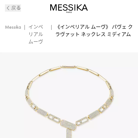
《イ
戻る
ン
ペ
リ
Messika
|
インペ
|
《インペリアル ムーヴ》 パヴェ ク
ア
リアル
ラヴァット ネックレス ミディアム
ル
ムーヴ
ム
ー
ヴ》
パ
ヴ
ェ
イ
エ
ロ
ー
ゴ
ー
ル