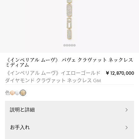
ド
ダ
イ
ヤ
モ
ン
ド
ク
《インペリアル ムーヴ》 パヴェ クラヴァット ネックレス
イ
ピ
ホ
ミディアム
ラ
エ
ン
ワ
￥12,870,000
ヴ
《インペリアル ムーヴ》イエローゴールド
ロ
ク
イ
ァ
ダイヤモンド クラヴァット ネックレス GM
ー
ゴ
ト
ッ
ゴ
色
ー
ゴ
ト
ー
ル
ー
ネ
ル
ド
ル
説明と詳細
ッ
ド
ド
ク
レ
お手入れ
ス