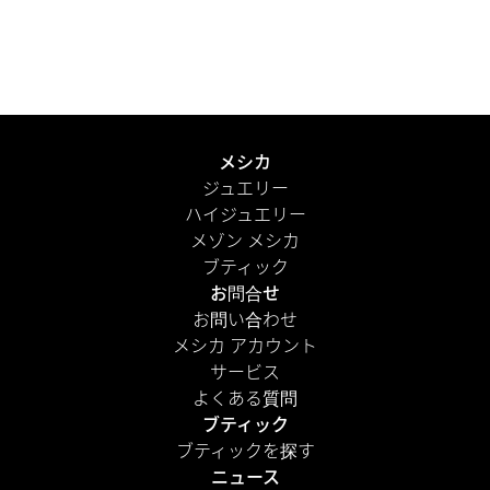
は、輝くケースに丁寧に収められ、エレガントな外箱に守
られ、メゾンのアイコニックなカラーのバッグとともにお
届けします。さらに、パーソナルメッセージを添えて、よ
り心のこもった演出を。
もっと見る
メシカ
ジュエリー
ハイジュエリー
メゾン メシカ
ブティック
お問合せ
お問い合わせ
メシカ アカウント
サービス
よくある質問
ブティック
ブティックを探す
ニュース