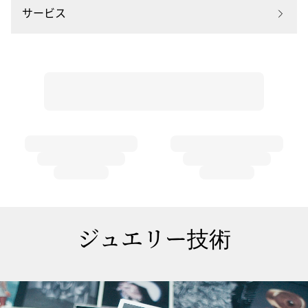
|
サービス
メ
シ
カ
14151-
YG
ジュエリー技術