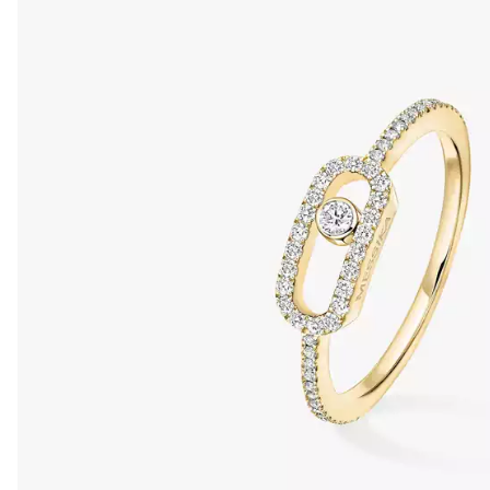
ア
リ
ー
リ
ン
グ
-
ジ
ュ
エ
リ
ー
|
メ
シ
カ