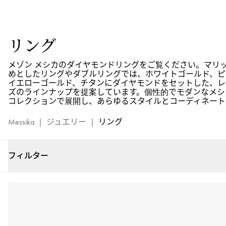
ゴ
ー
ル
リング
ド
と
メゾン メシカのダイヤモンドリングをご覧ください。マリ
ダ
めとしたリングやダブルリングでは、ホワイトゴールド、ピ
イ
イエローゴールド、チタンにダイヤモンドをセットした、レ
ヤ
ズのラインナップを提案しています。個性的でモダンなメシ
コレクションで展開し、あらゆるスタイルとコーディネート
モ
ン
Messika
|
ジュエリー
|
リング
ド
の
リ
フィルター
ン
グ：
ラ
グ
ジ
ュ