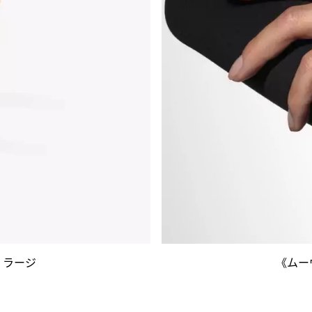
 ラージ
《ムー