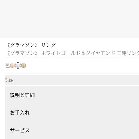
《グラマゾン》 リング
ホ
ピ
イ
《グラマゾン》 ホワイトゴールド＆ダイヤモンド 二連リン
ワ
ン
エ
イ
色
ク
ロ
ト
ゴ
ー
ゴ
Size
ー
ゴ
ー
ル
ー
ル
説明と詳細
ド
ル
ド
ド
お手入れ
サービス