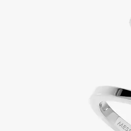
ド
二
連
リ
ン
グ
|
メ
シ
カ
06173-
WG