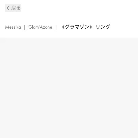
《グ
戻る
ラ
マ
ゾ
Messika
|
Glam'Azone
|
《グラマゾン》 リング
ン》
ホ
ワ
イ
ト
ゴ
ー
ル
ド
＆
ダ
イ
ヤ
モ
ン