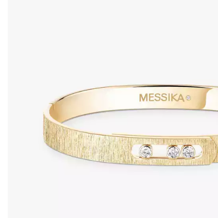
シ
カ
ラ
グ
ジ
ュ
ア
リ
ー
ジ
ュ
エ
リ
ー