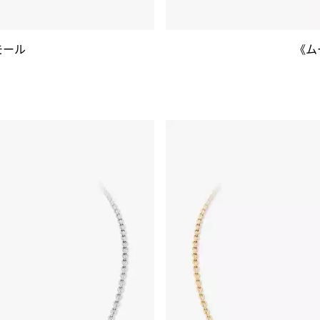
モール
《ム