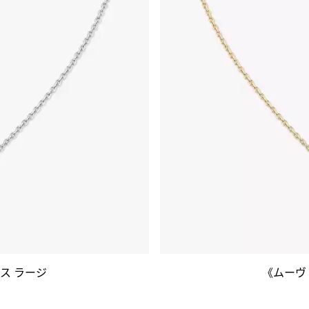
ス ラージ
《ムーヴ