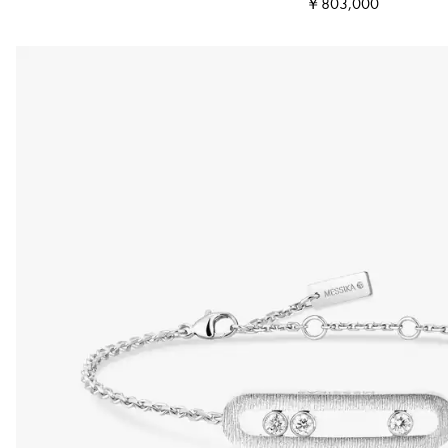
￥803,000