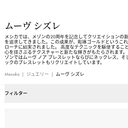
ジ
ュ
エ
ムーヴ シズレ
リ
ー
メシカでは、メゾンの20周年を記念してクリエイションの
コ
を追求してきました。この成果が、彫琢ゴールドというこれ
レ
ローチに結実されました。 高度なテクニックを駆使するこ
ク
心を揺さぶるテクスチャーと新たな輝きがもたらされます。
ゾンではムーヴ ノア ブレスレットならびにネックレス、そ
シ
ックのブレスレットもリクリエイトしています。
ョ
ン
Messika
|
ジュエリー
|
ムーヴ シズレ
ム
ー
ヴ
フィルター
シ
ズ
レ
-
メ