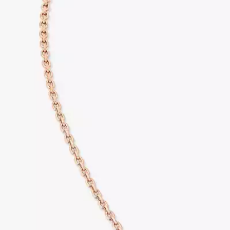
イ
ヤ
モ
ン
ド
ネ
ッ
ク
レ
ス
|
メ
シ
カ
14667-
PG