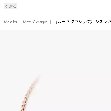
《ム
戻る
ー
ヴ
ク
Messika
|
Move Classique
|
《ムーヴ クラシック》 シズレ 
ラ
シ
ッ
ク
シ
ズ
レ》
ピ
ン
ク
ゴ
ー
ル
ド
ダ