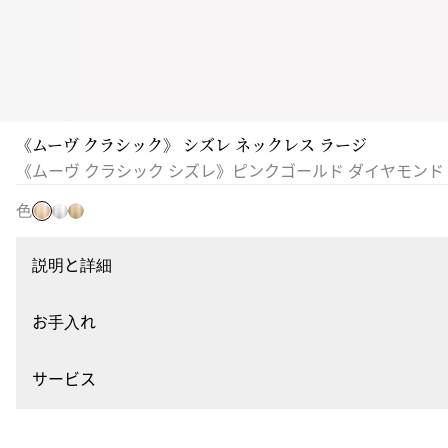
《ムーヴ クラシック》 シズレ ネックレス ラージ
ピ
ホ
イ
《ムーヴ クラシック シズレ》ピンクゴールド ダイヤモンド
ン
ワ
エ
ク
色
イ
ロ
ゴ
ト
ー
ー
ゴ
ゴ
説明と詳細
ル
ー
ー
ド
ル
ル
お手入れ
ド
ド
サービス