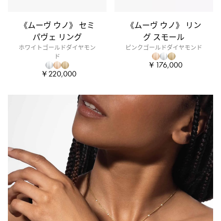
グ
ジ
《ムーヴ ウノ》 セミ
《ムーヴ ウノ》 リン
ュ
パヴェ リング
グ スモール
ア
ホワイトゴールドダイヤモン
ピンクゴールドダイヤモンド
リ
ド
￥176,000
ー
￥220,000
な
ギ
フ
ト