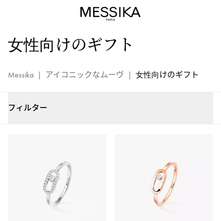
女
性
向
女性向けのギフト
け
の
ム
Messika
|
アイコニックなムーヴ
|
女性向けのギフト
ー
ヴ
ジ
フィルター
ュ
エ
リ
ー
-
メ
シ
カ
の
ラ