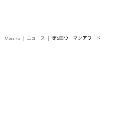
2022
年
第
6
回
ウ
Messika
|
ニュース
|
第6回ウーマンアワード
ー
マ
ン
ア
ワ
ー
ド
ー
メ
シ
カ
イ
ベ