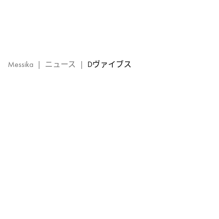
D
ヴ
ァ
イ
ブ
ス
Messika
|
ニュース
|
Dヴァイブス
コ
レ
ク
シ
ョ
ン
-
メ
シ
カ
ラ
グ
ジ