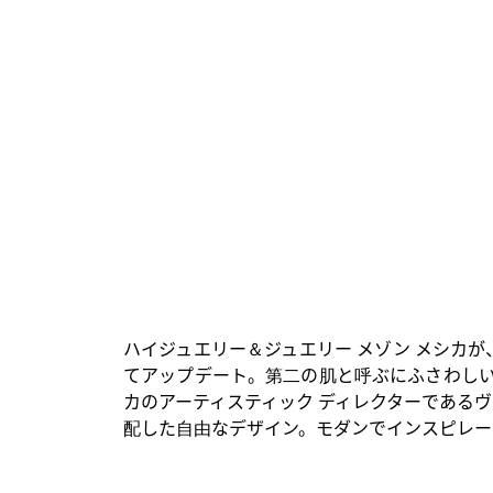
ュ
ア
リ
ー
ジ
ュ
エ
リ
ー
ハイジュエリー＆ジュエリー メゾン メシカ
てアップデート。第二の肌と呼ぶにふさわしい
カのアーティスティック ディレクターである
配した自由なデザイン。モダンでインスピレー