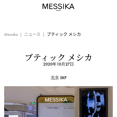
メ
シ
カ
ブ
テ
ィ
Messika
|
ニュース
|
ブティック メシカ
ッ
ク
-
ブティック メシカ
北
2020年10月27日
京：
メ
北京 SKP
シ
カ
イ
ベ
ン
ト