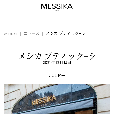
メ
シ
カ
ブ
テ
ィ
Messika
|
ニュース
|
メシカ ブティック−ラ
ッ
ク
-
メシカ ブティック−ラ
ボ
2021年12月15日
ル
ド
ボルドー
ー：
メ
シ
カ
イ
ベ
ン