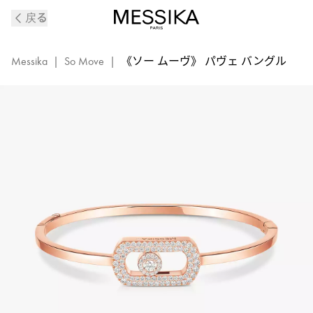
《ソ
戻る
ー
ム
ー
Messika
|
So Move
|
《ソー ムーヴ》 パヴェ バングル
ヴ》
パ
ヴ
ェ
ピ
ン
ク
ゴ
ー
ル
ド
ダ
イ
ヤ
モ