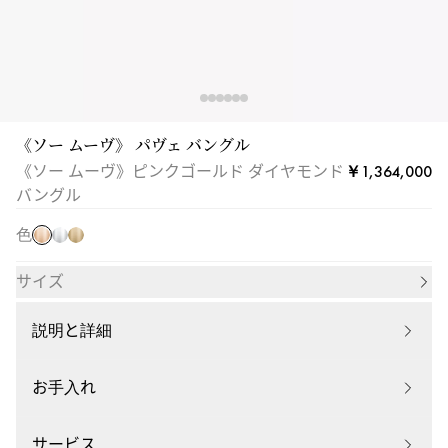
ン
ド
バ
ン
グ
ル
《ソー ムーヴ》 パヴェ バングル
|
￥1,364,000
《ソー ムーヴ》ピンクゴールド ダイヤモンド
ピ
メ
ホ
イ
バングル
ン
シ
ワ
エ
ク
色
カ
イ
ロ
ゴ
13428-
ト
ー
ー
サイズ
PG
ゴ
ゴ
ル
ー
ー
ド
説明と詳細
ル
ル
ド
ド
お手入れ
サービス