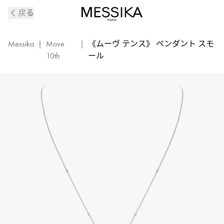
《ム
戻る
ー
ヴ
テ
Messika
|
Move
|
《ムーヴ テンス》 ペンダント スモ
ン
10th
ール
ス》
ホ
ワ
イ
ト
ゴ
ー
ル
ド
＆
ダ
イ
ヤ
モ