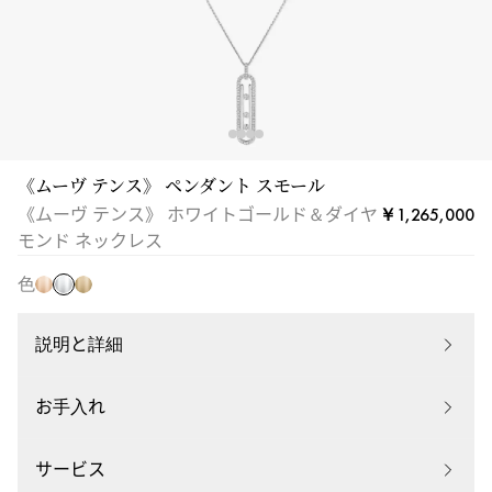
ン
ド
ネ
ッ
ク
レ
ス
《ムーヴ テンス》 ペンダント スモール
ホ
|
ピ
イ
￥1,265,000
《ムーヴ テンス》 ホワイトゴールド＆ダイヤ
ワ
Messika
ン
エ
モンド ネックレス
イ
10032-
ク
ロ
ト
色
WG
ゴ
ー
ゴ
ー
ゴ
ー
ル
ー
説明と詳細
ル
ド
ル
ド
ド
お手入れ
サービス