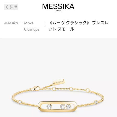
《ベ
戻る
ビ
ー
ム
Messika
|
Move
|
《ムーヴ クラシック》 ブレスレ
ー
Classique
ット スモール
ヴ》
イ
エ
ロ
ー
ゴ
ー
ル
ド
＆
ダ
イ
ヤ
モ