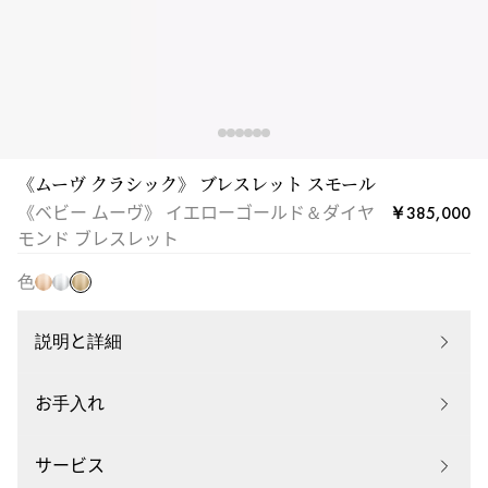
ン
ド
ブ
レ
ス
レ
ッ
《ムーヴ クラシック》 ブレスレット スモール
イ
ト
ピ
ホ
￥385,000
《ベビー ムーヴ》 イエローゴールド＆ダイヤ
エ
|
ン
ワ
モンド ブレスレット
ロ
メ
ク
イ
ー
色
シ
ゴ
ト
ゴ
カ
ー
ゴ
ー
04324-
ル
ー
説明と詳細
ル
YG
ド
ル
ド
ド
お手入れ
サービス