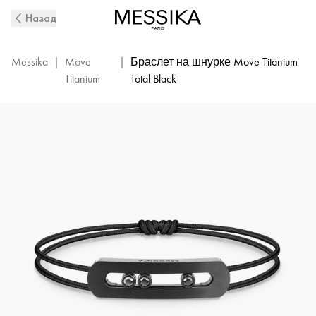
Black
Назад
Titanium
Diamond
Cord
Messika
|
Move
|
Браслет на шнурке Move Titanium
Bracelet
Titanium
Total Black
Move
Titanium
|
Messika
10830-
TB