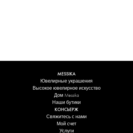
Испытайте уникальные ощущения с
персонализированным футляром Messika. Каждое
изделие, заказанное онлайн, аккуратно представлено в
сияющем футляре, защищенном элегантной коробкой,
и сопровождается фирменным пакетом Дома.
Добавьте персональное сообщение к заказу для еще
более трогательного акцента.
ПОДРОБНЕЕ
MESSIKA
Ювелирные украшения
Высокое ювелирное искусство
Дом Messika
Наши бутики
КОНСЬЕРЖ
Свяжитесь с нами
Мой счет
Услуги