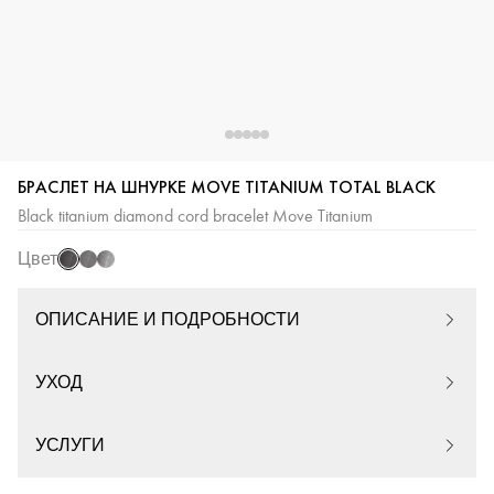
Titanium
Titanium
Titanium
БРАСЛЕТ НА ШНУРКЕ MOVE TITANIUM TOTAL BLACK
Black
Graphite
Naturel
Black titanium diamond cord bracelet Move Titanium
Цвет
ОПИСАНИЕ И ПОДРОБНОСТИ
УХОД
УСЛУГИ