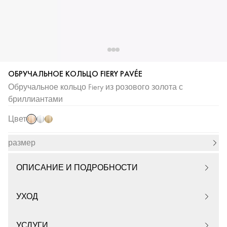
ОБРУЧАЛЬНОЕ КОЛЬЦО FIERY PAVÉE
Обручальное кольцо Fiery из розового золота с
Розовое
Белое
Желтое
бриллиантами
золото
золото
золото
Цвет
размер
ОПИСАНИЕ И ПОДРОБНОСТИ
УХОД
УСЛУГИ