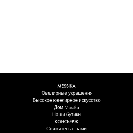
Испытайте уникальные ощущения с
персонализированным футляром Messika. Каждое
изделие, заказанное онлайн, аккуратно представлено в
сияющем футляре, защищенном элегантной коробкой,
и сопровождается фирменным пакетом Дома.
Добавьте персональное сообщение к заказу для еще
более трогательного акцента.
ПОДРОБНЕЕ
MESSIKA
Ювелирные украшения
Высокое ювелирное искусство
Дом Messika
Наши бутики
КОНСЬЕРЖ
Свяжитесь с нами