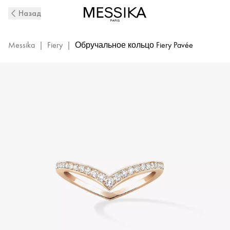
Обручальное
Назад
кольцо
Fiery
из
Messika
|
Fiery
|
Обручальное кольцо Fiery Pavée
розового
золота
с
бриллиантовым
паве
|
Messika
12088-
PG