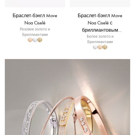
Браслет-бэнгл Move
Браслет-бэнгл Move
Noa Ciselé
Noa Ciselé с
Розовое золото и
бриллиантовым
Бриллиантами
Белое золото и
полупаве
Бриллиантами