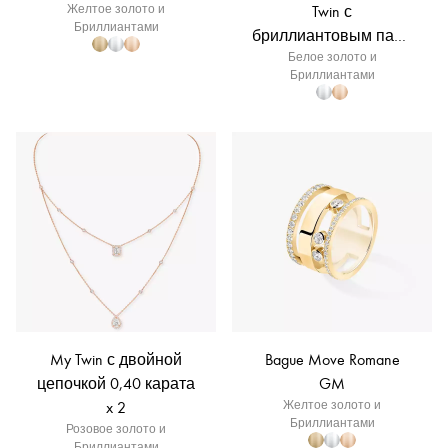
Желтое золото и
Twin с
Бриллиантами
бриллиантовым паве
3x0,10 карата
Белое золото и
Бриллиантами
My Twin с двойной
Bague Move Romane
цепочкой 0,40 карата
GM
x 2
Желтое золото и
Бриллиантами
Розовое золото и
Бриллиантами