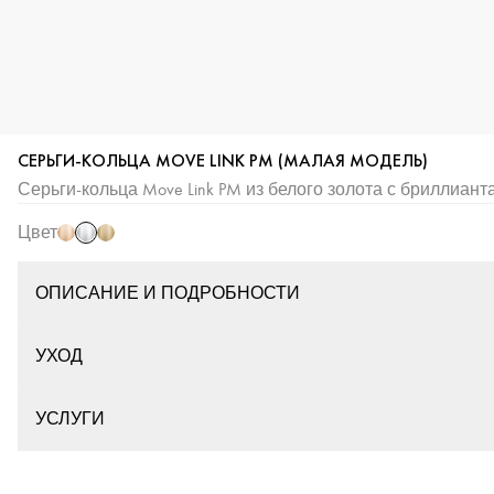
СЕРЬГИ-КОЛЬЦА MOVE LINK PM (МАЛАЯ МОДЕЛЬ)
Белое
Розовое
Желтое
Серьги-кольца Move Link PM из белого золота с бриллиан
золото
золото
золото
Цвет
ОПИСАНИЕ И ПОДРОБНОСТИ
УХОД
УСЛУГИ