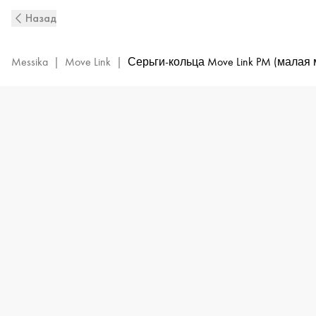
Серьги-
Назад
кольца
Move
Link
Messika
|
Move Link
|
Серьги-кольца Move Link PM (малая
из
белого
золота
с
бриллиантами
|
Messika
12716-
WG