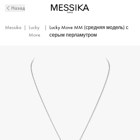
White
Назад
Gold
Diamond
Necklace
Messika
|
Lucky
|
Lucky Move MM (средняя модель) с
and
Move
серым перламутром
Grey
Mother-
Of-
Pearl
Lucky
Move
|
Messika
10837-
WG