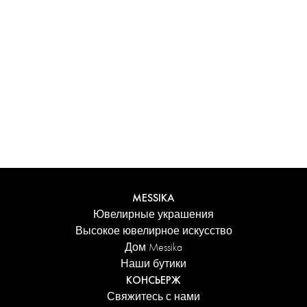
Испытайте уникальные ощущения с
персонализированным футляром Messika. Каждое
изделие, заказанное онлайн, аккуратно представлено в
сияющем футляре, защищенном элегантной коробкой,
и сопровождается фирменным пакетом Дома.
Добавьте персональное сообщение к заказу для еще
более трогательного акцента.
ПОДРОБНЕЕ
MESSIKA
Ювелирные украшения
Высокое ювелирное искусство
Дом Messika
Наши бутики
КОНСЬЕРЖ
Свяжитесь с нами