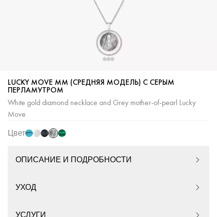
LUCKY MOVE MM (СРЕДНЯЯ МОДЕЛЬ) С СЕРЫМ
ПЕРЛАМУТРОМ
серым
бирюза
белым
розового
малахитом
White gold diamond necklace and Grey mother-of-pearl Lucky
перламутром
перламутром
золота
Move
с
Цвет
ониксом
ОПИСАНИЕ И ПОДРОБНОСТИ
УХОД
УСЛУГИ