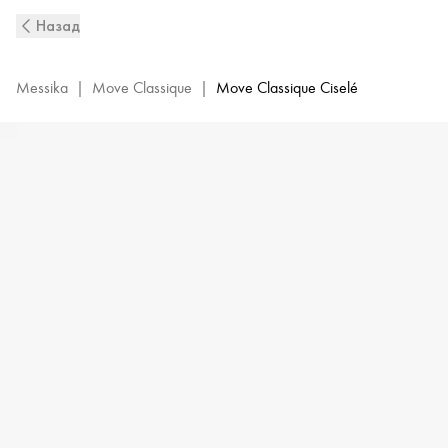
Браслет
Назад
Move
Classique
Ciselé
Messika
|
Move Classique
|
Move Classique Ciselé
из
чеканного
розового
золота
с
бриллиантами
|
Messika
14586-
PG