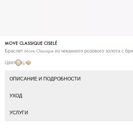
MOVE CLASSIQUE CISELÉ
Розовое
Белое
Желтое
Браслет Move Classique из чеканного розового золота с б
золото
золото
золото
Цвет
ОПИСАНИЕ И ПОДРОБНОСТИ
УХОД
УСЛУГИ