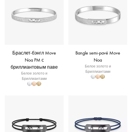
Браслет-бэнгл Move
Bangle semi-pavé Move
Noa PM с
Noa
бриллиантовым паве
Белое золото и
Бриллиантами
Белое золото и
Бриллиантами