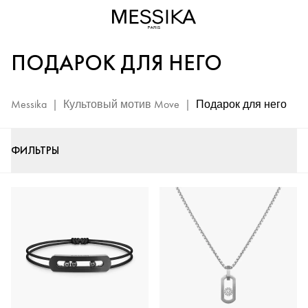
Мужские
украшения
Move
ПОДАРОК ДЛЯ НЕГО
-
Роскошный
подарок
Messika
|
Культовый мотив Move
|
Подарок для него
от
Messika
ФИЛЬТРЫ