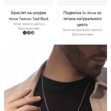
Браслет на шнурке
Подвеска So Move из
Move Titanium Total Black
титана натурального
Титан черного цвета и
цвета
Бриллиантами
Титан натурального цвета и
Бриллиантами