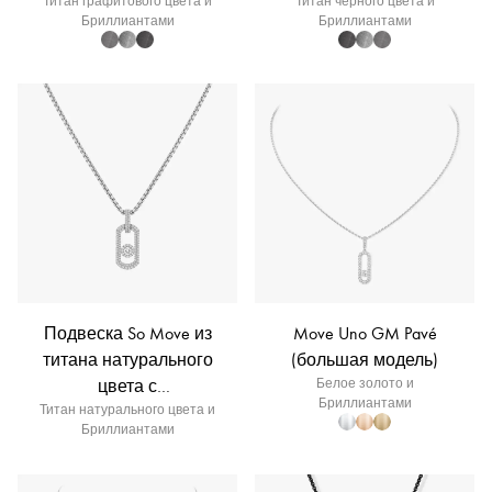
Титан графитового цвета и
Титан черного цвета и
Бриллиантами
Бриллиантами
Подвеска So Move из
Move Uno GM Pavé
титана натурального
(большая модель)
цвета с
Белое золото и
Бриллиантами
бриллиантовым паве
Титан натурального цвета и
Бриллиантами