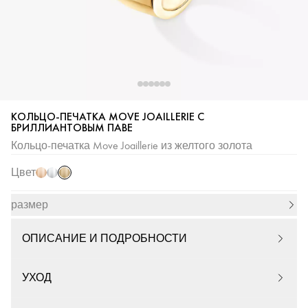
КОЛЬЦО-ПЕЧАТКА MOVE JOAILLERIE С
Желтое
Розовое
Белое
БРИЛЛИАНТОВЫМ ПАВЕ
золото
золото
золото
Кольцо-печатка Move Joaillerie из желтого золота
Цвет
размер
ОПИСАНИЕ И ПОДРОБНОСТИ
УХОД