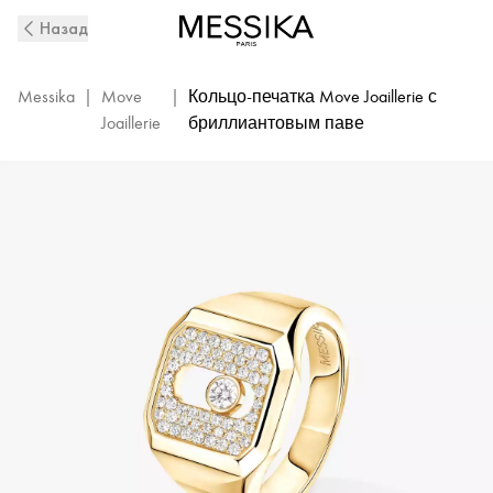
Кольцо-
Назад
печатка
Move
Joaillerie
Messika
|
Move
|
Кольцо-печатка Move Joaillerie с
из
Joaillerie
бриллиантовым паве
желтого
золота
с
бриллиантами
|
Messika
13654-
YG