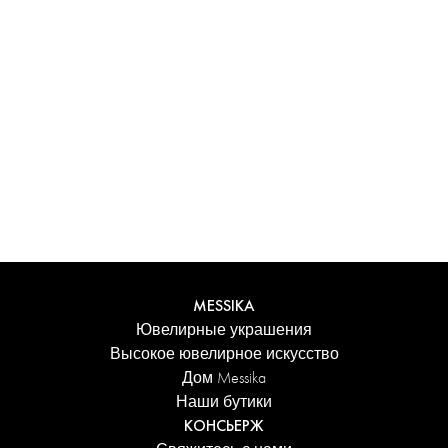
Испытайте уникальные ощущения с
персонализированным футляром Messika. Каждое
изделие, заказанное онлайн, аккуратно представлено в
сияющем футляре, защищенном элегантной коробкой,
и сопровождается фирменным пакетом Дома.
Добавьте персональное сообщение к заказу для еще
более трогательного акцента.
ПОДРОБНЕЕ
MESSIKA
Ювелирные украшения
Высокое ювелирное искусство
Дом Messika
Наши бутики
КОНСЬЕРЖ