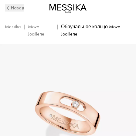
Обручальное
Назад
кольцо
из
розового
Messika
|
Move
|
Обручальное кольцо Move
золота
Joaillerie
Joaillerie
с
бриллиантом
Move
Joaillerie
|
Messika
13553-
PG