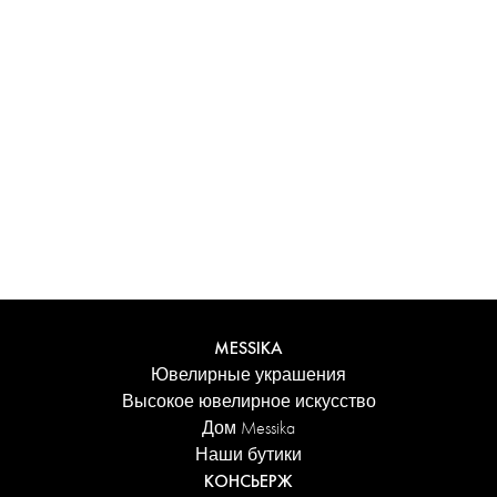
Испытайте уникальные ощущения с
персонализированным футляром Messika. Каждое
изделие, заказанное онлайн, аккуратно представлено в
сияющем футляре, защищенном элегантной коробкой,
и сопровождается фирменным пакетом Дома.
Добавьте персональное сообщение к заказу для еще
более трогательного акцента.
ПОДРОБНЕЕ
MESSIKA
Ювелирные украшения
Высокое ювелирное искусство
Дом Messika
Наши бутики
КОНСЬЕРЖ