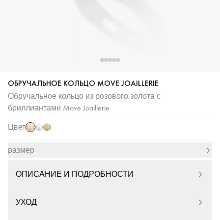
ОБРУЧАЛЬНОЕ КОЛЬЦО MOVE JOAILLERIE
Розовое
Белое
Желтое
Обручальное кольцо из розового золота с
золото
золото
золото
бриллиантами Move Joaillerie
Цвет
размер
ОПИСАНИЕ И ПОДРОБНОСТИ
УХОД