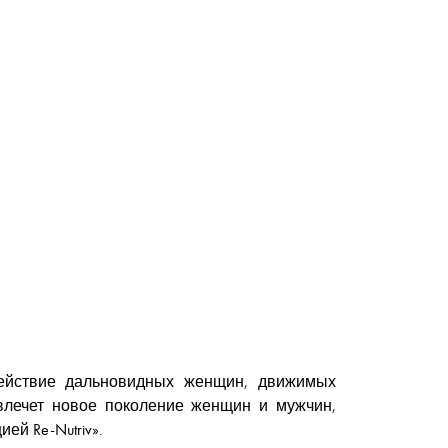
одействие дальновидных женщин, движимых
влечет новое поколение женщин и мужчин,
ей Re-Nutriv».