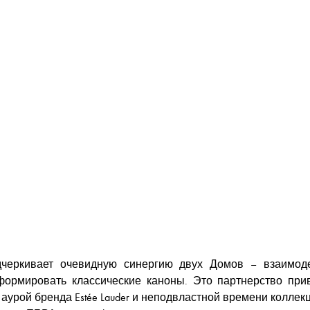
 подчеркивает очевидную синергию двух Домов – взаим
ормировать классические каноны. Это партнерство при
урой бренда Estée Lauder и неподвластной времени коллекци