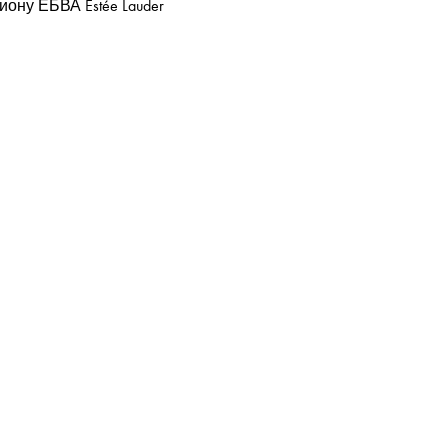
ону ЕБВА Estée Lauder