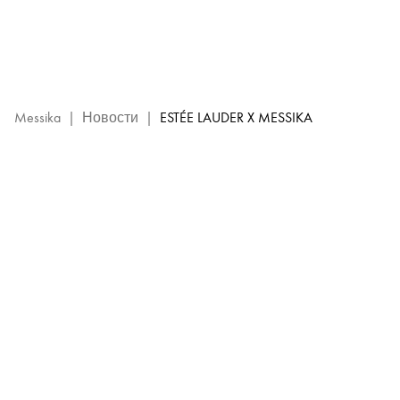
Сотрудничество
Estée
Lauder
x
Messika
–
Messika
|
Новости
|
ESTÉE LAUDER X MESSIKA
Украшения
с
бриллиантами
Messika