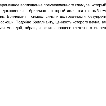
о современное воплощение преувеличенного гламура, который 
вдохновения – бриллиант, который является как эмблемой к
aris. Бриллиант – символ силы и долговечности, безупр
скоши. Подобно бриллианту, ценность которого вечна, зап
ся молодой, обращая вспять процесс клеточного старен