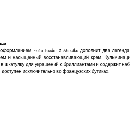
ами
ормлением Estée Lauder X Messika дополнит два легендарны
рем и насыщенный восстанавливающий крем. Кульминаци
шкатулку для украшений с бриллиантами и содержит набор с
 доступен исключительно во французских бутиках.