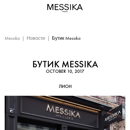
Бутик
Messika
—
Лион:
событие
Messika
Messika
|
Новости
|
Бутик Messika
БУТИК MESSIKA
OCTOBER 10, 2017
ЛИОН