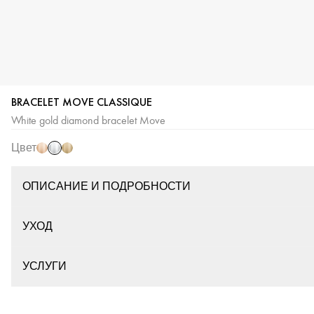
BRACELET MOVE CLASSIQUE
Белое
Розовое
Желтое
White gold diamond bracelet Move
золото
золото
золото
Цвет
ОПИСАНИЕ И ПОДРОБНОСТИ
УХОД
УСЛУГИ