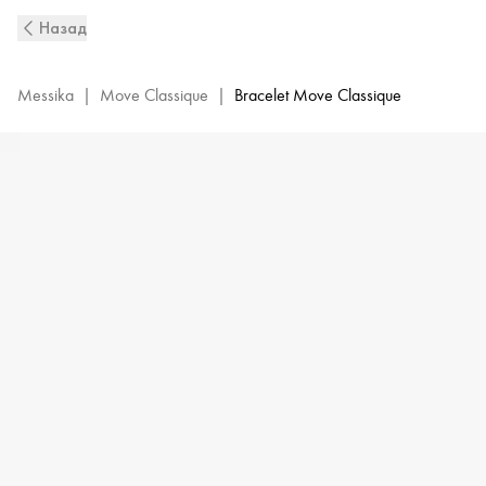
White
Назад
Gold
Diamond
Bracelet
Messika
|
Move Classique
|
Bracelet Move Classique
Move
|
Messika
03996-
WG