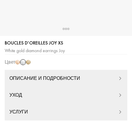
BOUCLES D'OREILLES JOY XS
Белое
Розовое
Желтое
White gold diamond earrings Joy
золото
золото
золото
Цвет
ОПИСАНИЕ И ПОДРОБНОСТИ
УХОД
УСЛУГИ