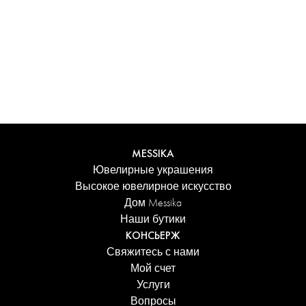
Испытайте уникальные ощущения с
персонализированным футляром Messika. Каждое
изделие, заказанное онлайн, аккуратно представлено в
сияющем футляре, защищенном элегантной коробкой,
и сопровождается фирменным пакетом Дома.
Добавьте персональное сообщение к заказу для еще
более трогательного акцента.
ПОДРОБНЕЕ
MESSIKA
Ювелирные украшения
Высокое ювелирное искусство
Дом Messika
Наши бутики
КОНСЬЕРЖ
Свяжитесь с нами
Мой счет
Услуги
Вопросы