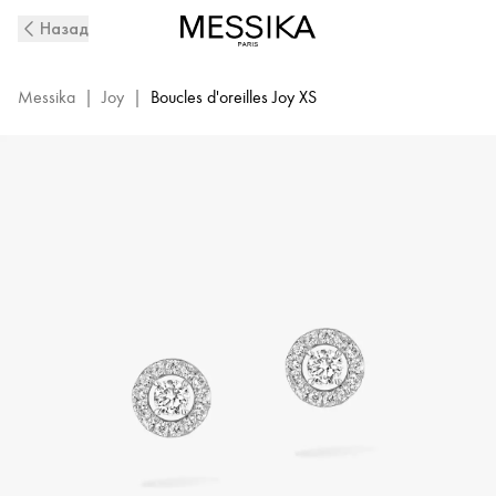
White
Назад
Gold
Diamond
Earrings
Messika
|
Joy
|
Boucles d'oreilles Joy XS
Joy
|
Messika
06954-
WG