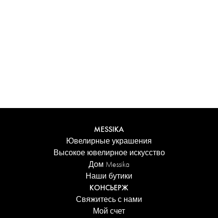
Испытайте уникальные ощущения с
персонализированным футляром Messika. Каждое
изделие, заказанное онлайн, аккуратно представлено в
сияющем футляре, защищенном элегантной коробкой,
и сопровождается фирменным пакетом Дома.
Добавьте персональное сообщение к заказу для еще
более трогательного акцента.
ПОДРОБНЕЕ
MESSIKA
Ювелирные украшения
Высокое ювелирное искусство
Дом Messika
Наши бутики
КОНСЬЕРЖ
Свяжитесь с нами
Мой счет