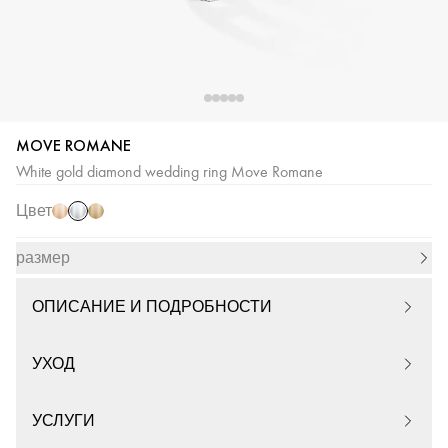
MOVE ROMANE
Белое
Розовое
Желтое
White gold diamond wedding ring Move Romane
золото
золото
золото
Цвет
размер
ОПИСАНИЕ И ПОДРОБНОСТИ
УХОД
УСЛУГИ