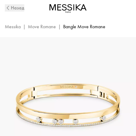
Yellow
Назад
Gold
Diamond
Bangle
Messika
|
Move Romane
|
Bangle Move Romane
Bracelet
Move
Romane
|
Messika
06514-
YG