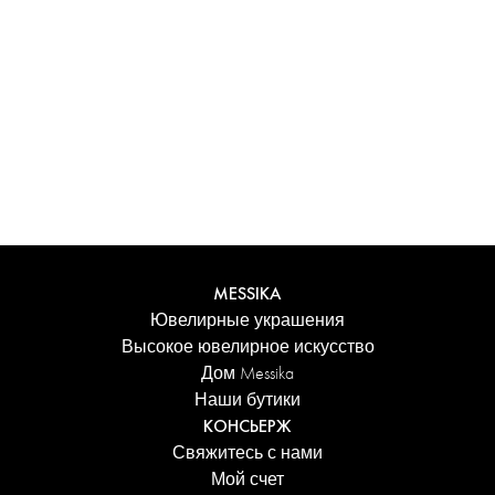
Испытайте уникальные ощущения с
персонализированным футляром Messika. Каждое
изделие, заказанное онлайн, аккуратно представлено в
сияющем футляре, защищенном элегантной коробкой,
и сопровождается фирменным пакетом Дома.
Добавьте персональное сообщение к заказу для еще
более трогательного акцента.
ПОДРОБНЕЕ
MESSIKA
Ювелирные украшения
Высокое ювелирное искусство
Дом Messika
Наши бутики
КОНСЬЕРЖ
Свяжитесь с нами
Мой счет