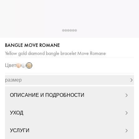
BANGLE MOVE ROMANE
Желтое
Розовое
Белое
Yellow gold diamond bangle bracelet Move Romane
золото
золото
золото
Цвет
размер
ОПИСАНИЕ И ПОДРОБНОСТИ
УХОД
УСЛУГИ