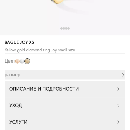
BAGUE JOY XS
Желтое
Розовое
Белое
Yellow gold diamond ring Joy small size
золото
золото
золото
Цвет
размер
ОПИСАНИЕ И ПОДРОБНОСТИ
УХОД
УСЛУГИ