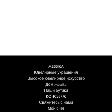
Испытайте уникальные ощущения с
персонализированным футляром Messika. Каждое
изделие, заказанное онлайн, аккуратно представлено в
сияющем футляре, защищенном элегантной коробкой,
и сопровождается фирменным пакетом Дома.
Добавьте персональное сообщение к заказу для еще
более трогательного акцента.
ПОДРОБНЕЕ
MESSIKA
Ювелирные украшения
Высокое ювелирное искусство
Дом Messika
Наши бутики
КОНСЬЕРЖ
Свяжитесь с нами
Мой счет